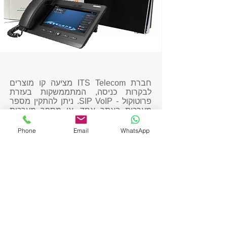
חברת ITS Telecom מציעה קו מוצרים
לבקרות כניסה, המתממשקות בעזרת
פרוטוקול - SIP VoIP. ניתן להתקין מספר
מערכות באתר אחד, או מספר מערכות
באתרים גיאוגרפיים שונים, על בסיס
ממשק VoIP. בקרות הכניסה מסוג זה
Phone
Email
WhatsApp
משלבות קול, זיהוי נוכחות, וידאו ויישומים
נוספים לתקשורת עשירה יותר, המתבצעת
על רשת IP אחת.
קרא עוד